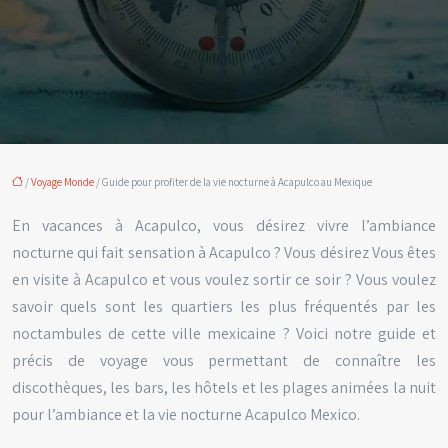
/
Voyage Monde
/ Guide pour profiter de la vie nocturne à Acapulco au Mexique
En vacances à Acapulco, vous désirez vivre l’ambiance
nocturne qui fait sensation à Acapulco ? Vous désirez Vous êtes
en visite à Acapulco et vous voulez sortir ce soir ? Vous voulez
savoir quels sont les quartiers les plus fréquentés par les
noctambules de cette ville mexicaine ? Voici notre guide et
précis de voyage vous permettant de connaître les
discothèques, les bars, les hôtels et les plages animées la nuit
pour l’ambiance et la vie nocturne Acapulco Mexico.